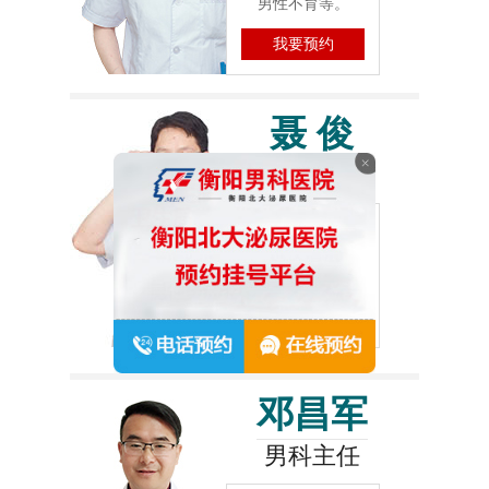
男性不育等。
我要预约
聂 俊
男科主任
擅长：
生殖畸形性
功能障碍、肿瘤、
男性不育等。
我要预约
邓昌军
男科主任