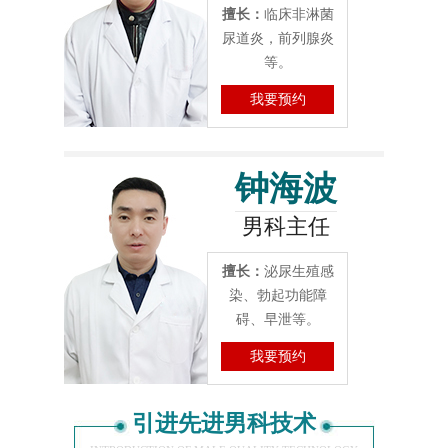
擅长：
临床非淋菌
尿道炎，前列腺炎
等。
我要预约
钟海波
男科主任
擅长：
泌尿生殖感
染、勃起功能障
碍、早泄等。
我要预约
引进先进男科技术