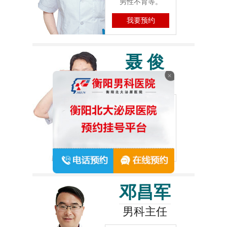
男性不育等。
我要预约
聂 俊
男科主任
擅长：
生殖畸形性
功能障碍、肿瘤、
男性不育等。
我要预约
邓昌军
男科主任