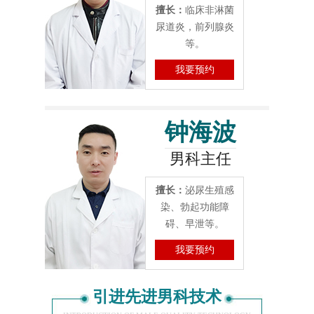
擅长：
临床非淋菌
尿道炎，前列腺炎
等。
我要预约
钟海波
男科主任
擅长：
泌尿生殖感
染、勃起功能障
碍、早泄等。
我要预约
引进先进男科技术